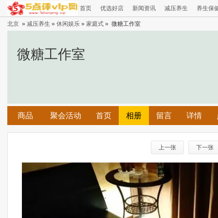
首页
优选好店
新闻资讯
减压养生
养生保
北京
»
减压养生
»
休闲娱乐
»
家庭式
» 微糖工作室
微糖工作室
商品
聚会活动
首页
相册
留言
详情
上一张
下一张