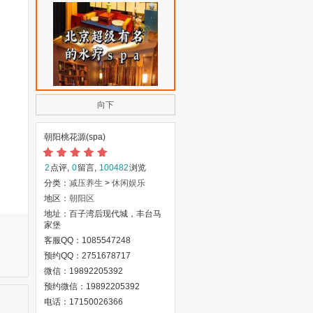
向下
朝阳桃花源(spa)
2
点评,
0
留言,
100482
浏览
分类：
减压养生
>
休闲娱乐
地区：
朝阳区
地址：百子湾后现代城，丰台马
家堡
客服QQ：1085547248
预约QQ：2751678717
微信：19892205392
预约微信：19892205392
电话：17150026366