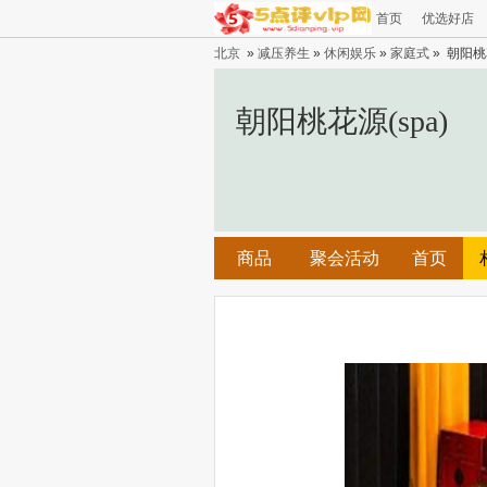
首页
优选好店
北京
»
减压养生
»
休闲娱乐
»
家庭式
» 朝阳桃花
朝阳桃花源(spa)
商品
聚会活动
首页