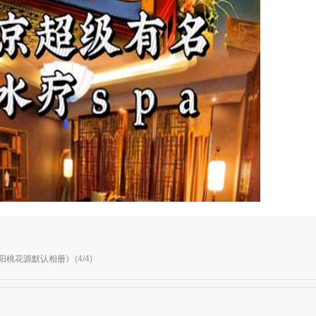
册《朝阳桃花源默认相册》
(4/4)