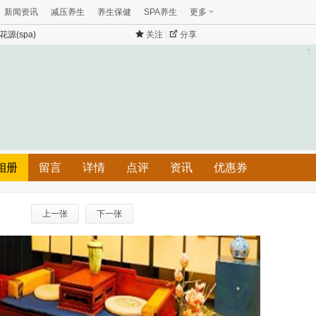
新闻资讯
减压养生
养生保健
SPA养生
更多
源(spa)
关注
|
分享
相册
留言
详情
点评
资讯
优惠券
上一张
下一张