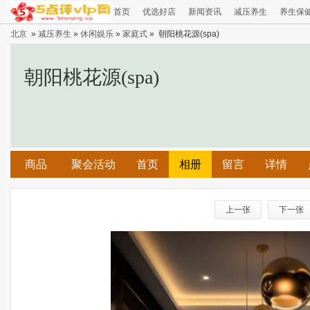
首页
优选好店
新闻资讯
减压养生
养生保
北京
»
减压养生
»
休闲娱乐
»
家庭式
» 朝阳桃花源(spa)
朝阳桃花源(spa)
商品
聚会活动
首页
相册
留言
详情
上一张
下一张