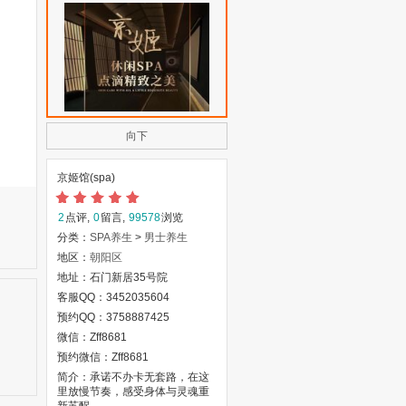
向下
京姬馆(spa)
2
点评,
0
留言,
99578
浏览
分类：
SPA养生
>
男士养生
地区：
朝阳区
地址：石门新居35号院
客服QQ：3452035604
预约QQ：3758887425
微信：Zff8681
预约微信：Zff8681
简介：承诺不办卡无套路，在这
里放慢节奏，感受身体与灵魂重