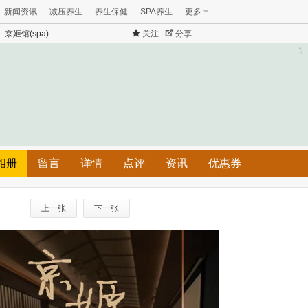
新闻资讯
减压养生
养生保健
SPA养生
更多
 京姬馆(spa)
关注
|
分享
相册
留言
详情
点评
资讯
优惠券
上一张
下一张