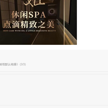
册《京姬馆默认相册》
(3/3)