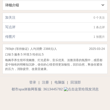
详细介绍
加关注
0 个关注
写点评
1 条点评
传图片
1 张图片
765kjh (等待验证)
人均消费: 2388元/人
2025-03-24
口味:
5
服务:
5
环境:
5
性价比:
5
晚枫亭养生馆环境幽雅、灯光柔和，音乐优美、淡雅清香的氛围中，感受都
是中独有的明晰知沉静，使你的心情变得更加愉悦，回归自然，释放你紧张
的压力，消除疲劳、改善亚健康。
登录
|
注册
|
电脑版
|
回顶部
都市spa体验网客服: 3613445782