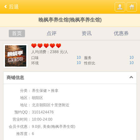
后退
晚枫亭养生馆(晚枫亭养生馆)
首页
点评
资讯
优惠券
人均消费：2388 元/人
10
10
口味
服务
10
10
环境
性价比
商铺信息
分类：
养生保健 > 推拿
地区：
朝阳区
地址：
北京朝阳区十里堡附近
预约QQ：
3101424476
营业时间：
10:00-24:00
会员卡优惠：
9.0折, 美食(晚枫亭养生馆)
推荐度：
6