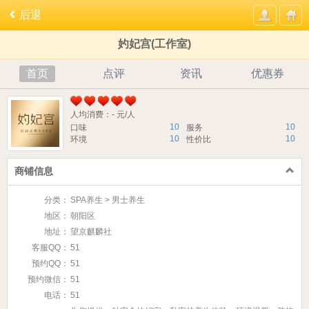
后退
妁妃宫(工作室)
首页
点评
资讯
优惠券
人均消费：- 元/人
10
10
口味
服务
10
10
环境
性价比
商铺信息
分类：
SPA养生 > 男士养生
地区：
朝阳区
地址：
望京麒麟社
客服QQ：
51
预约QQ：
51
预约微信：
51
电话：
51