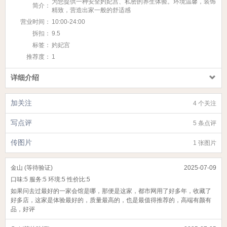
为您提供一种安全妁妃宫、私密的养生体验。环境温馨，装饰
简介：
精致，营造出家一般的舒适感
营业时间：
10:00-24:00
拆扣：
9.5
标签：
妁妃宫
推荐度：
1
详细介绍
加关注
4 个关注
写点评
5 条点评
传图片
1 张图片
金山 (等待验证)
2025-07-09
口味:
5
服务:
5
环境:
5
性价比:
5
如果问去过最好的一家会馆是哪，那便是这家，都市网用了好多年，收藏了
好多店，这家是体验最好的，质量最高的，也是最值得推荐的，高端有颜有
品，好评