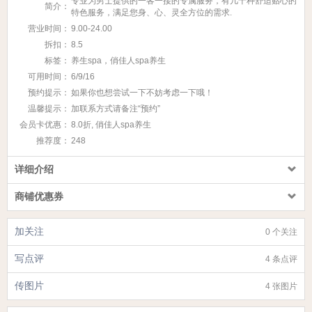
专业为男士提供的一客一接的专属服务，有几十种舒适贴心的
简介：
特色服务，满足您身、心、灵全方位的需求.
营业时间：
9.00-24.00
拆扣：
8.5
标签：
养生spa，俏佳人spa养生
可用时间：
6/9/16
预约提示：
如果你也想尝试一下不妨考虑一下哦！
温馨提示：
加联系方式请备注“预约”
会员卡优惠：
8.0折, 俏佳人spa养生
推荐度：
248
详细介绍
商铺优惠券
加关注
0 个关注
写点评
4 条点评
传图片
4 张图片