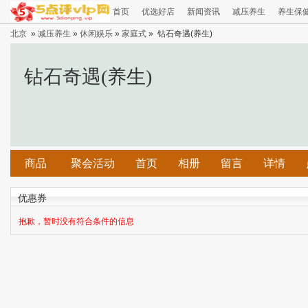
首页
优选好店
新闻资讯
减压养生
养生保
北京
»
减压养生
»
休闲娱乐
»
家庭式
» 钻石奇遇(养生)
钻石奇遇(养生)
商品
聚会活动
首页
相册
留言
详情
优惠券
抱歉，暂时没有符合条件的信息