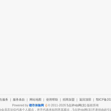
告服务
|
服务条款
|
网站地图
|
使用帮助
|
招商加盟
|
返回顶部
|
鄂ICP备202
Powered by
都市体验网
()
© 2011-2026
5点评vlp网(京)
版权所有
会员言论仅代表个人观点，并不代表本站同意其观点，5点评vlp网(京)不承担由此