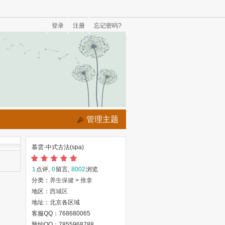
登录
注册
忘记密码?
管理主题
慕雲·中式古法(spa)
1
点评,
0
留言,
8002
浏览
分类：
养生保健
>
推拿
地区：
西城区
地址：北京各区域
客服QQ：768680065
预约QQ：7855968788