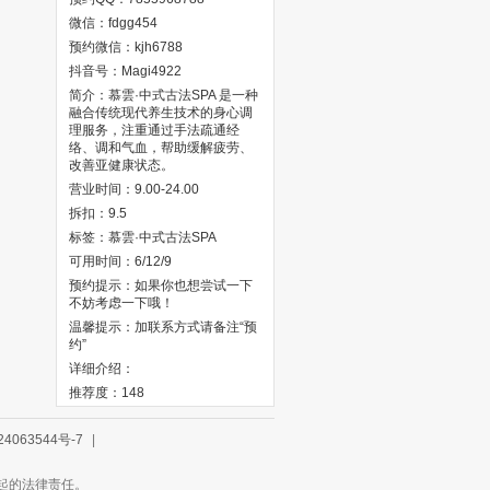
微信：fdgg454
预约微信：kjh6788
抖音号：Magi4922
简介：慕雲·中式古法SPA‌ 是一种
融合传统现代养生技术的身心调
理服务，注重通过手法疏通经
络、调和气血，帮助缓解疲劳、
改善亚健康状态。
营业时间：9.00-24.00
拆扣：9.5
标签：慕雲·中式古法SPA‌
可用时间：6/12/9
预约提示：如果你也想尝试一下
不妨考虑一下哦！
温馨提示：加联系方式请备注“预
约”
详细介绍：
推荐度：148
4063544号-7
|
引起的法律责任。