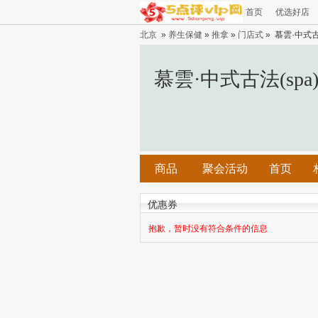
首页
优选好店
北京
»
养生保健
»
推拿
»
门店式
» 慕雲·中式古
慕雲·中式古法(spa
商品
聚会活动
首页
优惠券
抱歉，暂时没有符合条件的信息