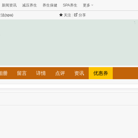
新闻资讯
减压养生
养生保健
SPA养生
更多
法(spa)
关注
|
分享
)
相册
留言
详情
点评
资讯
优惠券