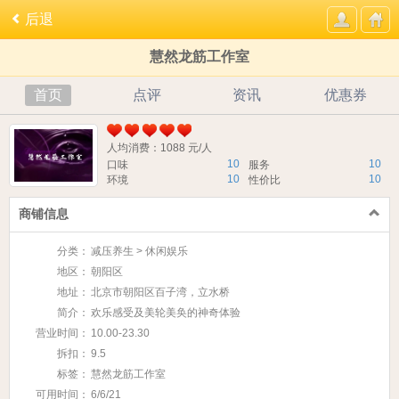
后退
慧然龙筋工作室
首页
点评
资讯
优惠券
人均消费：1088 元/人
10
10
口味
服务
10
10
环境
性价比
商铺信息
分类：
减压养生 > 休闲娱乐
地区：
朝阳区
地址：
北京市朝阳区百子湾，立水桥
简介：
欢乐感受及美轮美奂的神奇体验
营业时间：
10.00-23.30
拆扣：
9.5
标签：
慧然龙筋工作室
可用时间：
6/6/21