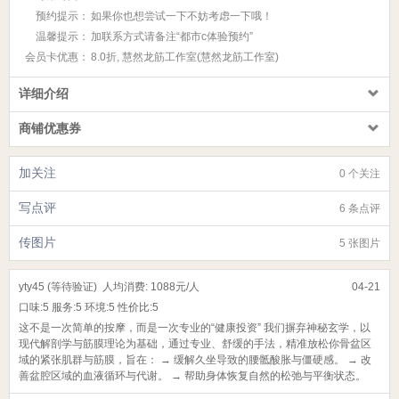
预约提示：
如果你也想尝试一下不妨考虑一下哦！
温馨提示：
加联系方式请备注“都市c体验预约”
会员卡优惠：
8.0折, 慧然龙筋工作室(慧然龙筋工作室)
详细介绍
商铺优惠券
加关注
0 个关注
写点评
6 条点评
传图片
5 张图片
yty45 (等待验证)
人均消费: 1088元/人
04-21
口味:
5
服务:
5
环境:
5
性价比:
5
这不是一次简单的按摩，而是一次专业的“健康投资” 我们摒弃神秘玄学，以
现代解剖学与筋膜理论为基础，通过专业、舒缓的手法，精准放松你骨盆区
域的紧张肌群与筋膜，旨在： → 缓解久坐导致的腰骶酸胀与僵硬感。 → 改
善盆腔区域的血液循环与代谢。 → 帮助身体恢复自然的松弛与平衡状态。