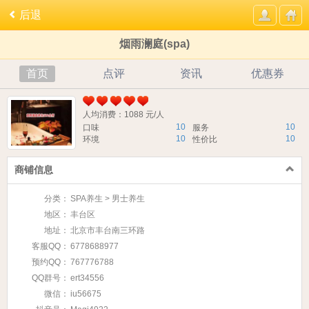
后退
烟雨澜庭(spa)
首页
点评
资讯
优惠券
人均消费：1088 元/人
10
10
口味
服务
10
10
环境
性价比
商铺信息
分类：
SPA养生 > 男士养生
地区：
丰台区
地址：
北京市丰台南三环路
客服QQ：
6778688977
预约QQ：
767776788
QQ群号：
ert34556
微信：
iu56675