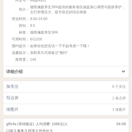
抖音号：
Magi4922
烟雨澜庭养生SPA‌提供的服务项目涵盖身心调理与肌肤养护，
简介：
主打舒缓压力、提升状态的综合体验
营业时间：
9.00-24.00
拆扣：
9.5
标签：
烟雨澜庭养生SPA‌
可用时间：
6/12/26
预约提示：
如果你也想尝试一下不妨考虑一下哦！
温馨提示：
加联系方式请备注“预约”
推荐度：
146
详细介绍
加关注
0 个关注
写点评
1 条点评
传图片
1 张图片
gf5r4e (等待验证)
人均消费: 1088元/人
04-09
口味:
5
服务:
5
环境:
5
性价比:
5