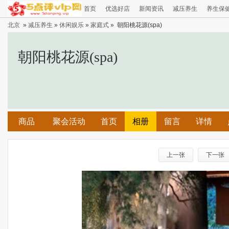
首页
优选好店
新闻资讯
减压养生
养生保
北京
»
减压养生
»
休闲娱乐
»
家庭式
» 朝阳桃花源(spa)
朝阳桃花源(spa)
商品
聚会活动
首页
相册
留言
详情
上一张
下一张