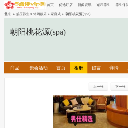
首页
优选好店
新闻资讯
减压养生
养生保
北京
»
减压养生
»
休闲娱乐
»
家庭式
» 朝阳桃花源(spa)
朝阳桃花源(spa)
商品
聚会活动
首页
相册
留言
详情
上一张
下一张