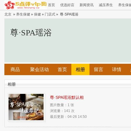
首页
优选好店
新闻资讯
减压养生
养生保
北京
»
养生保健
»
保健
»
门店式
» 尊·SPA瑶浴
尊·SPA瑶浴
商品
聚会活动
首页
相册
留言
详情
相册
尊·SPA瑶浴默认相
图片数量：1 张
浏览量：141 次
最后更新：04-26 14:50