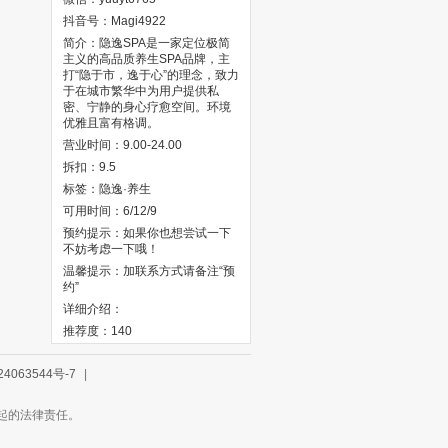
抖音号：Magi4922
简介：隐逸SPA‌是一家定位极简
主义的高品质养生SPA品牌，主
打“隐于市，逸于心”的理念，致力
于在城市繁华中为用户提供私
密、宁静的身心疗愈空间。环境
优雅且富有格调。
营业时间：9.00-24.00
拆扣：9.5
标签：隐逸·养生
可用时间：6/12/9
预约提示：如果你也想尝试一下
不妨考虑一下哦！
温馨提示：加联系方式请备注“预
约”
详细介绍：
推荐度：140
4063544号-7
|
引起的法律责任。