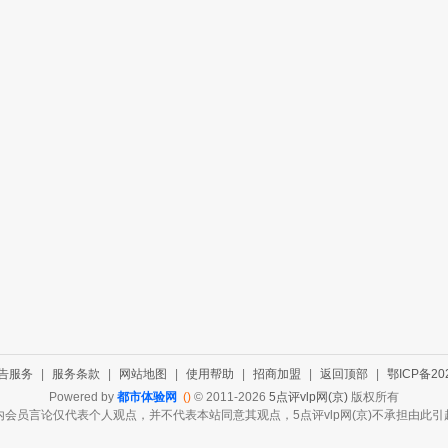
告服务
|
服务条款
|
网站地图
|
使用帮助
|
招商加盟
|
返回顶部
|
鄂ICP备202
Powered by
都市体验网
()
© 2011-2026
5点评vlp网(京)
版权所有
会员言论仅代表个人观点，并不代表本站同意其观点，5点评vlp网(京)不承担由此