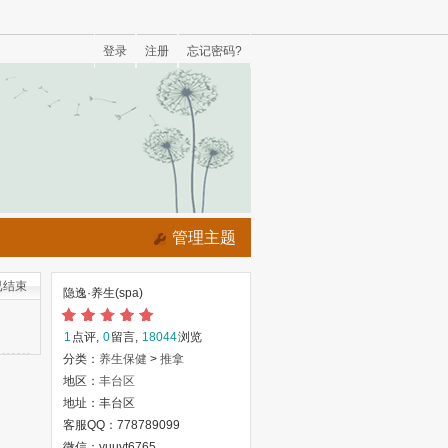
登录
注册
忘记密码?
管理主题
已结束
隐逸·养生(spa)
1
点评,
0
留言,
18044
浏览
分类：
养生保健
>
推拿
地区：
丰台区
地址：丰台区
客服QQ：778789099
微信：yuuyt6765