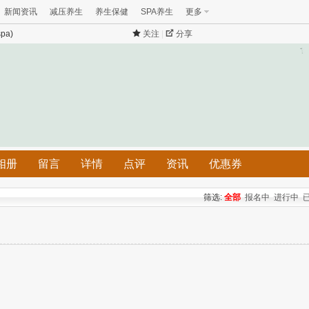
新闻资讯
减压养生
养生保健
SPA养生
更多
pa)
关注
|
分享
相册
留言
详情
点评
资讯
优惠券
筛选:
全部
报名中
进行中