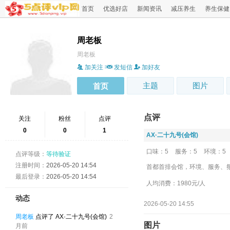
首页
优选好店
新闻资讯
减压养生
养生保健
周老板
周老板
加关注
发短信
加好友
主题
图片
首页
点评
关注
粉丝
点评
0
0
1
‌AX·二十九号(会馆)
口味：5
服务：5
环境：5
点评等级：
等待验证
注册时间：
2026-05-20 14:54
首都首排会馆，环境、服务、
最后登录：
2026-05-20 14:54
人均消费：1980元/人
动态
2026-05-20 14:55
周老板
点评了 ‌AX·二十九号(会馆)
2
图片
月前