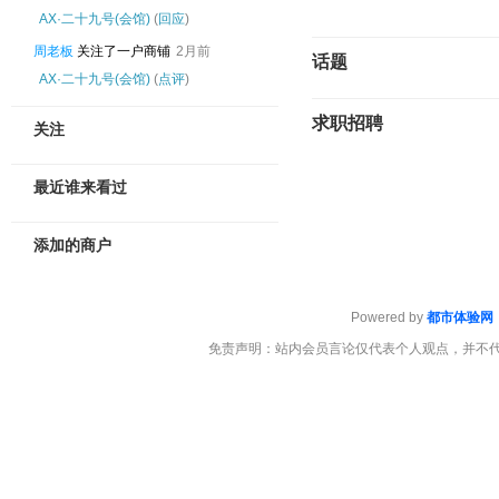
‌AX·二十九号(会馆)
(
回应
)
周老板
关注了一户商铺
2月前
话题
‌AX·二十九号(会馆)
(
点评
)
求职招聘
关注
最近谁来看过
添加的商户
Powered by
都市体验网
免责声明：站内会员言论仅代表个人观点，并不代表