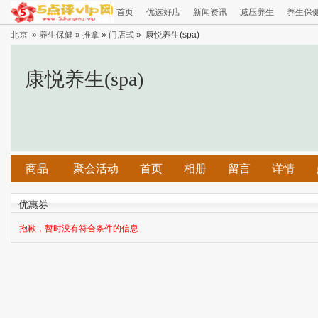
首页
优选好店
新闻资讯
减压养生
养生保
北京
»
养生保健
»
推拿
»
门店式
» 康悦养生(spa)
康悦养生(spa)
商品
聚会活动
首页
相册
留言
详情
优惠券
抱歉，暂时没有符合条件的信息