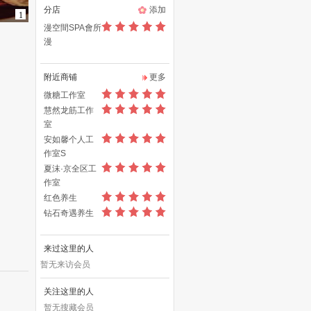
分店
添加
1
漫空間SPA會所
漫
附近商铺
更多
微糖工作室
慧然龙筋工作
室
安如馨个人工
作室S
夏沫·京全区工
作室
红色养生
钻石奇遇养生
来过这里的人
暂无来访会员
关注这里的人
暂无搜藏会员