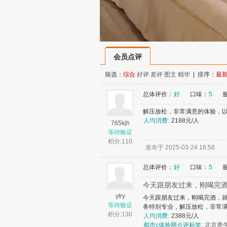
会员点评
筛选：
综合
好评
差评
图文
精华
| 排序：
最
总体评价：
好
口味：
5
解压放松，非常满意的体验，
人均消费:
2188元/人
765kjh
等待验证
积分:
110
发布于 2025-03-24 16:58
总体评价：
好
口味：
5
今天跟朋友过来，刚喝完
ytry
今天跟朋友过来，刚喝完酒，
等待验证
务特别专业，解压放松，非常
积分:
130
人均消费:
2388元/人
都市c体验网点评标签:
北京养