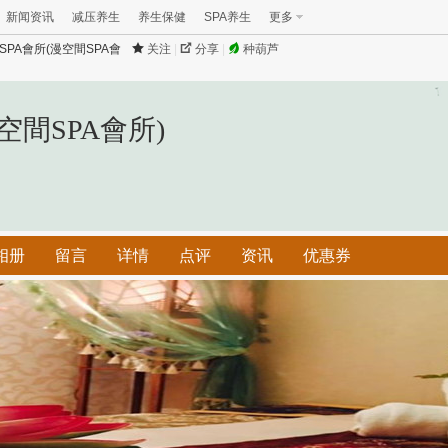
新闻资讯
减压养生
养生保健
SPA养生
更多
SPA會所(漫空間SPA會
关注
|
分享
|
种葫芦
空間SPA會所)
相册
留言
详情
点评
资讯
优惠券