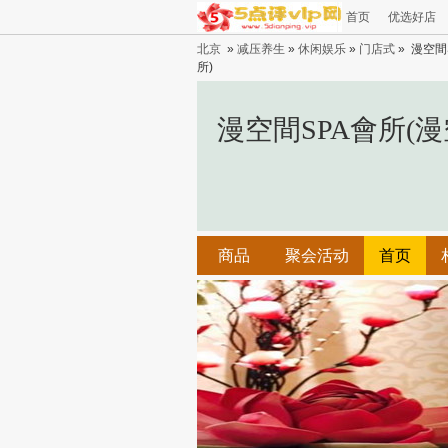
首页
优选好店
北京
»
减压养生
»
休闲娱乐
»
门店式
» 漫空間
所)
漫空間SPA會所(漫
商品
聚会活动
首页