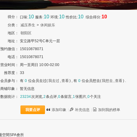
10
10
10
10
10
得分：
口味:
服务:
环境:
性价比:
综合得分:
分类：
减压养生
>
休闲娱乐
地区：
朝阳区
地址：
安立路甲52号C单元一层
预约微信：
15010878071
电话：
15010878071
营业时间：
周一至周日 10:00-02:00
推荐度：
33
会员参与：
有
0
位会员去过(
我去过
,
查看
) , 有
0
位会员想去(
我想去
,
查看
) .
商铺印象：
暂无信息
数据统计：
23234
次浏览,
2
条点评,
0
条留言,
1
张图片,
0
个关注
我要点评
添加印象
|
补充信息
|
加到我的榜单
漫空間SPA會所