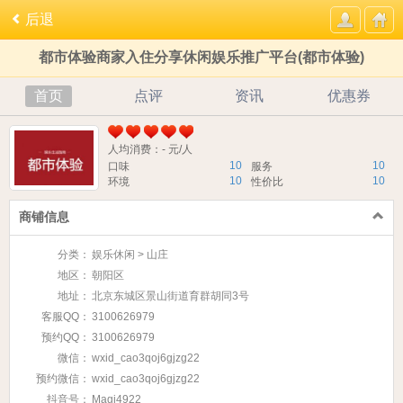
后退
都市体验商家入住分享休闲娱乐推广平台(都市体验)
首页
点评
资讯
优惠券
人均消费：- 元/人
10
10
口味
服务
10
10
环境
性价比
商铺信息
分类：
娱乐休闲 > 山庄
地区：
朝阳区
地址：
北京东城区景山街道育群胡同3号
客服QQ：
3100626979
预约QQ：
3100626979
微信：
wxid_cao3qoj6gjzg22
预约微信：
wxid_cao3qoj6gjzg22
抖音号：
Magi4922