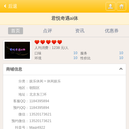
后退
君悦奇遇ai体
首页
点评
资讯
优惠券
人均消费：1238 元/人
10
10
口味
服务
10
10
环境
性价比
商铺信息
分类：
娱乐休闲 > 休闲娱乐
地区：
朝阳区
地址：
北京东三环
客服QQ：
1184395894
预约QQ：
1184395894
微信：
13520173621
预约微信：
13520173621
抖音号：
Magi4922