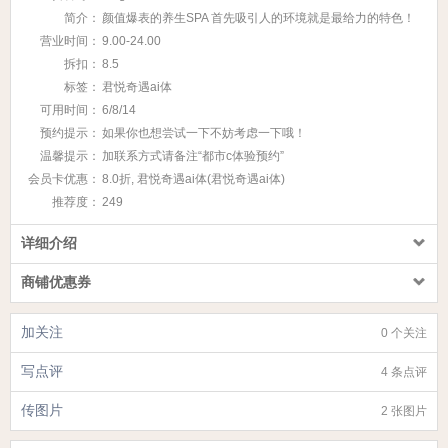
简介：
颜值爆表的养生SPA 首先吸引人的环境就是最给力的特色！
营业时间：
9.00-24.00
拆扣：
8.5
标签：
君悦奇遇ai体
可用时间：
6/8/14
预约提示：
如果你也想尝试一下不妨考虑一下哦！
温馨提示：
加联系方式请备注“都市c体验预约”
会员卡优惠：
8.0折, 君悦奇遇ai体(君悦奇遇ai体)
推荐度：
249
详细介绍
商铺优惠券
加关注
0 个关注
写点评
4 条点评
传图片
2 张图片