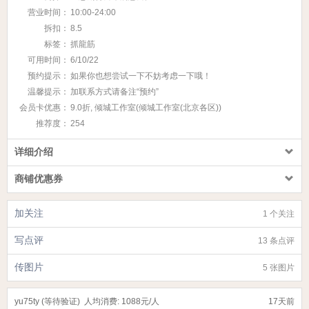
营业时间：
10:00-24:00
拆扣：
8.5
标签：
抓龍筋
可用时间：
6/10/22
预约提示：
如果你也想尝试一下不妨考虑一下哦！
温馨提示：
加联系方式请备注“预约”
会员卡优惠：
9.0折, 倾城工作室(倾城工作室(北京各区))
推荐度：
254
详细介绍
商铺优惠券
加关注
1 个关注
写点评
13 条点评
传图片
5 张图片
yu75ty (等待验证)
人均消费: 1088元/人
17天前