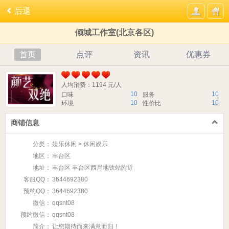
后退
倾城工作室(北京各区)
首页
点评
资讯
优惠券
人均消费：1194 元/人
10
10
口味
服务
10
10
环境
性价比
商铺信息
分类：
娱乐休闲 > 休闲娱乐
地区：
丰台区
地址：
丰台区 丰台区西局地铁站附近
客服QQ：
3644692380
预约QQ：
3644692380
微信：
qqsnt08
预约微信：
qqsnt08
简介：
让您期待而来满意而归！