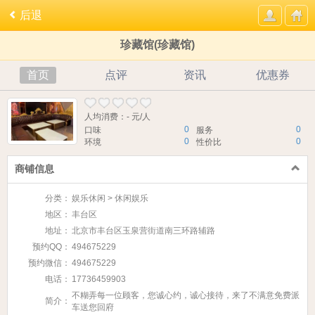
后退
珍藏馆(珍藏馆)
首页
点评
资讯
优惠券
人均消费：- 元/人
0
0
口味
服务
0
0
环境
性价比
商铺信息
分类：
娱乐休闲 > 休闲娱乐
地区：
丰台区
地址：
北京市丰台区玉泉营街道南三环路辅路
预约QQ：
494675229
预约微信：
494675229
电话：
17736459903
不糊弄每一位顾客，您诚心约，诚心接待，来了不满意免费派
简介：
车送您回府