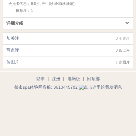
会员卡优惠：
9.0折, 养生(珍藏馆(珍藏馆))
推荐度：
1
详细介绍
加关注
0 个关注
写点评
0 条点评
传图片
1 张图片
登录
|
注册
|
电脑版
|
回顶部
都市spa体验网客服: 3613445782