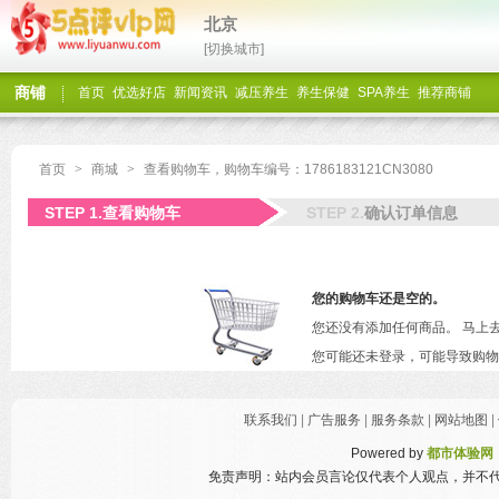
北京
[切换城市]
商铺
首页
优选好店
新闻资讯
减压养生
养生保健
SPA养生
推荐商铺
首页
>
商城
>
查看购物车，购物车编号：1786183121CN3080
STEP 1.
STEP 2.
查看购物车
确认订单信息
您的购物车还是空的。
您还没有添加任何商品。 马上去
您可能还未登录，可能导致购物
联系我们
|
广告服务
|
服务条款
|
网站地图
|
Powered by
都市体验网
免责声明：站内会员言论仅代表个人观点，并不代表