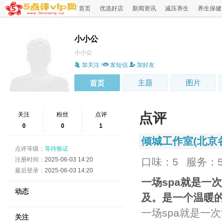
首页
优选好店
新闻资讯
减压养生
养生保健
小小公
小小公
加关注
发短信
加好友
主题
图片
首页
点评
关注
粉丝
点评
0
0
1
倾城工作室(北京
点评等级：
等待验证
注册时间：
2025-06-03 14:20
口味：5
服务：
最后登录：
2025-06-03 14:20
一场spa就是一
动态
及。是一个温暖
一场spa就是一
关注