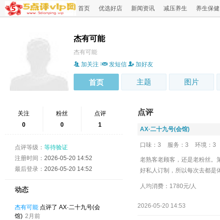
首页
优选好店
新闻资讯
减压养生
养生保健
杰有可能
杰有可能
加关注
发短信
加好友
主题
图片
首页
点评
关注
粉丝
点评
0
0
1
‌AX·二十九号(会馆)
口味：3
服务：3
环境：3
点评等级：
等待验证
注册时间：
2026-05-20 14:52
老熟客老顾客，还是老粉丝。
最后登录：
2026-05-20 14:52
好私人订制，所以每次去都是
人均消费：1780元/人
动态
2026-05-20 14:53
杰有可能
点评了 ‌AX·二十九号(会
馆)
2月前