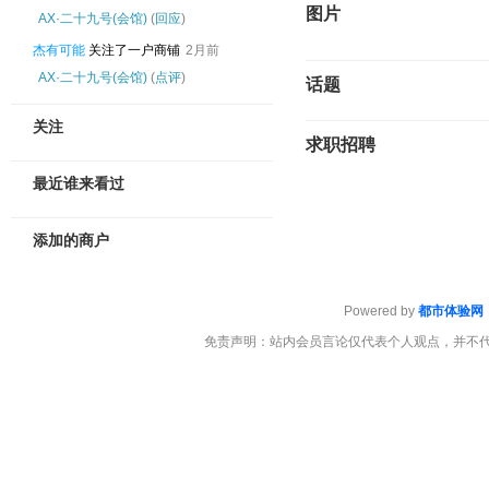
图片
‌AX·二十九号(会馆)
(
回应
)
杰有可能
关注了一户商铺
2月前
‌AX·二十九号(会馆)
(
点评
)
话题
关注
求职招聘
最近谁来看过
添加的商户
Powered by
都市体验网
免责声明：站内会员言论仅代表个人观点，并不代表