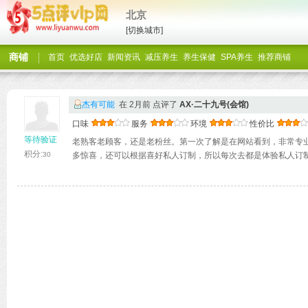
北京
[切换城市]
商铺
首页
优选好店
新闻资讯
减压养生
养生保健
SPA养生
推荐商铺
杰有可能
在 2月前 点评了
‌AX·二十九号(会馆)
口味
服务
环境
性价比
等待验证
老熟客老顾客，还是老粉丝。第一次了解是在网站看到，非常专
积分:
30
多惊喜，还可以根据喜好私人订制，所以每次去都是体验私人订