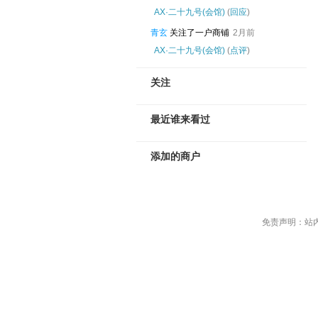
‌AX·二十九号(会馆)
(
回应
)
青玄
关注了一户商铺
2月前
‌AX·二十九号(会馆)
(
点评
)
关注
最近谁来看过
添加的商户
免责声明：站内