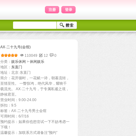
注册
登录
‌AX·二十九号(会馆)
110049
12
0
分类：
娱乐休闲
>
休闲娱乐
地区：
东直门
地址：北京·东直门
简介：花开循时，一花赋一诗，朝暮流转，
至情至性。 一瞥惊鸿，绝代风华，耀映千
载流光。 AX·二十九号，于专属私谧之境，
静候君至。
营业时间：9.00-24.00
拆扣：9.5
标签：AX·二十九号男士会馆‌
可用时间：6/7/16
预约提示：如果你也想尝试一下不妨考虑一
下哦！
温馨提示：加联系方式请备注“预约”