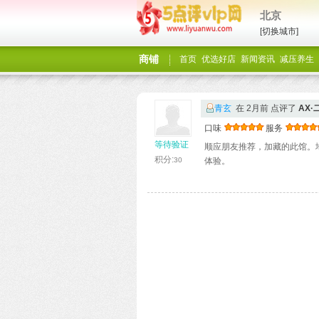
北京
[切换城市]
商铺
首页
优选好店
新闻资讯
减压养生
青玄
在 2月前 点评了
‌AX
口味
服务
等待验证
顺应朋友推荐，加藏的此馆。
积分:
30
体验。