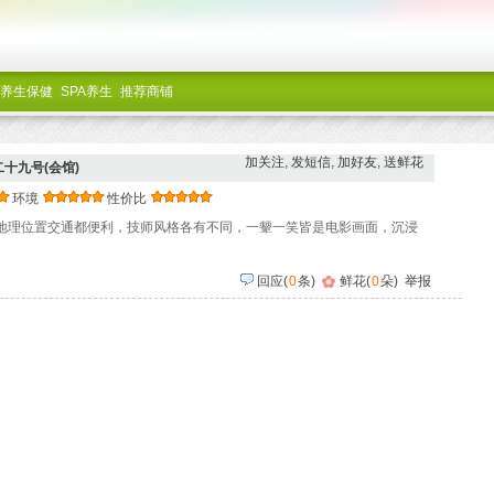
养生保健
SPA养生
推荐商铺
加关注
,
发短信
,
加好友
,
送鲜花
·二十九号(会馆)
环境
性价比
地理位置交通都便利，技师风格各有不同，一颦一笑皆是电影画面，沉浸
回应
(
0
条)
鲜花(
0
朵)
举报