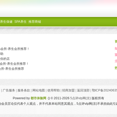
养生保健
SPA养生
推荐商铺
PA会所-养生会所推荐！
帮助
领你的店
A会所-养生会所推荐！
会所-养生会所推荐
们
|
广告服务
|
服务条款
|
网站地图
|
使用帮助
|
招商加盟
|
返回顶部
|
鄂ICP备2024063
Powered by
都市体验网
()
© 2011-2026
5点评vlp网(京)
版权所有
会员言论仅代表个人观点，并不代表本站同意其观点，5点评vlp网(京)不承担由此