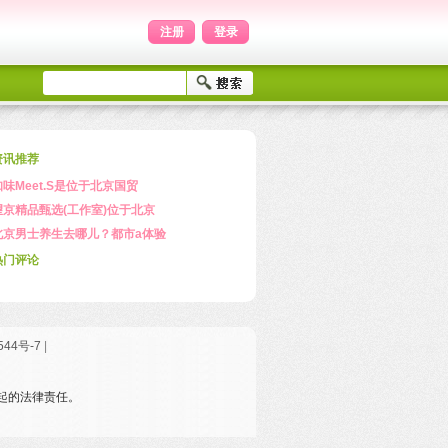
注册
登录
资讯推荐
知味Meet.S是位于北京国贸
望京精品甄选(工作室)位于北京
北京男士养生去哪儿？都市a体验
热门评论
544号-7
|
引起的法律责任。