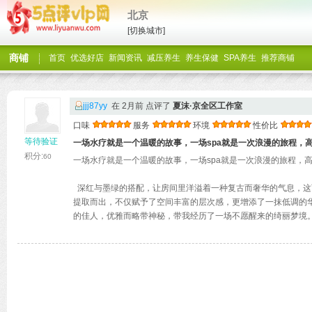
北京
[切换城市]
商铺
首页
优选好店
新闻资讯
减压养生
养生保健
SPA养生
推荐商铺
jjj87yy
在 2月前 点评了
夏沫·京全区工作室
口味
服务
环境
性价比
等待验证
一场水疗就是一个温暖的故事，一场spa就是一次浪漫的旅程，高
积分:
60
一场水疗就是一个温暖的故事，一场spa就是一次浪漫的旅程，高
深红与墨绿的搭配，让房间里洋溢着一种复古而奢华的气息，这
提取而出，不仅赋予了空间丰富的层次感，更增添了一抹低调的
的佳人，优雅而略带神秘，带我经历了一场不愿醒来的绮丽梦境