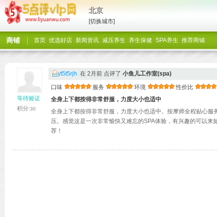
北京
[切换城市]
商铺
首页
优选好店
新闻资讯
减压养生
养生保健
SPA养生
推荐商铺
yt5t5rjh
在 2月前 点评了
小鱼儿工作室(spa)
口味
服务
环境
性价比
等待验证
全身上下都按得非常舒服，力度大小也适中
积分:
30
全身上下都按得非常舒服，力度大小也适中。按摩师全程贴心服
压。感觉这是一次非常愉快又难忘的SPA体验，有兴趣的可以来
荐！