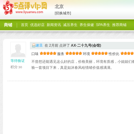
北京
[切换城市]
商铺
首页
优选好店
新闻资讯
减压养生
养生保健
SPA养生
推荐商铺
谢旦
在 2月前 点评了
‌AX·二十九号(会馆)
口味
服务
环境
性价比
等待验证
不曾想还能遇见这么好的店，价格美丽，环境有质感，小姐姐们
积分:
30
验一套项目下来，真是如沐春风哈情绪价值感满满。