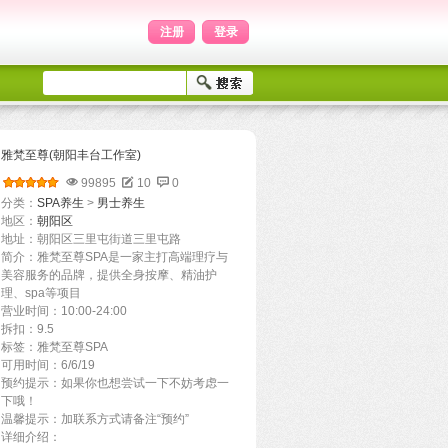
注册
登录
雅梵至尊(朝阳丰台工作室)
99895
10
0
分类：
SPA养生
>
男士养生
地区：
朝阳区
地址：朝阳区三里屯街道三里屯路
简介：雅梵至尊SPA‌是一家主打高端理疗与
美容服务的品牌，提供全身按摩、精油护
理、spa等项目
营业时间：10:00-24:00
拆扣：9.5
标签：雅梵至尊SPA‌
可用时间：6/6/19
预约提示：如果你也想尝试一下不妨考虑一
下哦！
温馨提示：加联系方式请备注“预约”
详细介绍：