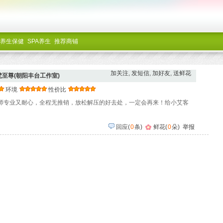
养生保健
SPA养生
推荐商铺
加关注
,
发短信
,
加好友
,
送鲜花
梵至尊(朝阳丰台工作室)
环境
性价比
师专业又耐心，全程无推销，放松解压的好去处，一定会再来！给小艾客
回应
(
0
条)
鲜花(
0
朵)
举报