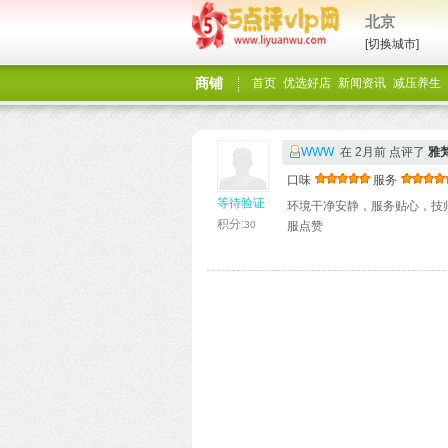
北京
[切换城市]
商铺
首页
优选好店
新闻资讯
减压养生
WWW
在 2月前 点评了
雅
口味
服务
等待验证
环境干净安静，服务贴心，技
积分:
30
服点赞