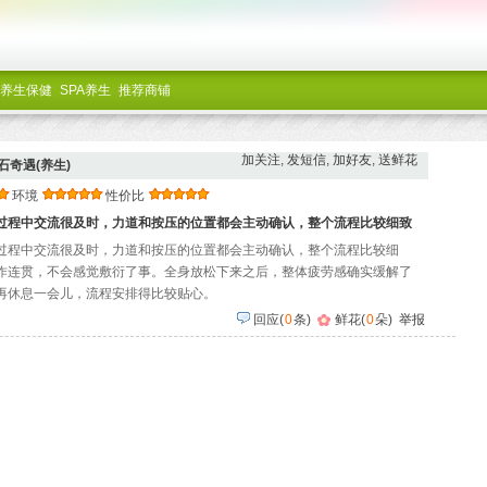
养生保健
SPA养生
推荐商铺
加关注
,
发短信
,
加好友
,
送鲜花
石奇遇(养生)
环境
性价比
过程中交流很及时，力道和按压的位置都会主动确认，整个流程比较细致
过程中交流很及时，力道和按压的位置都会主动确认，整个流程比较细
作连贯，不会感觉敷衍了事。全身放松下来之后，整体疲劳感确实缓解了
再休息一会儿，流程安排得比较贴心。
回应
(
0
条)
鲜花(
0
朵)
举报