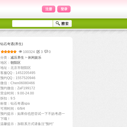
注册
登录
钻石奇遇(养生)
100324
3
0
分类：
减压养生
>
休闲娱乐
地区：
朝阳区
地址：北京市朝阳区
客服QQ：1452205495
预约QQ：1557520946
微信：Chen06080466
预约微信：ZaF199172
营业时间：9.00-24.00
拆扣：9.5
标签：钻石奇遇spa
可用时间：6/9/4
预约提示：如果你也想尝试一下不妨考虑一
下哦！
温馨提示：加联系方式请备注“预约”