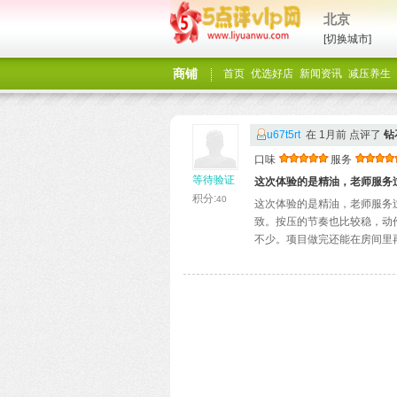
北京
[切换城市]
商铺
首页
优选好店
新闻资讯
减压养生
u67t5rt
在 1月前 点评了
钻
口味
服务
等待验证
这次体验的是精油，老师服务
积分:
40
这次体验的是精油，老师服务
致。按压的节奏也比较稳，动
不少。项目做完还能在房间里