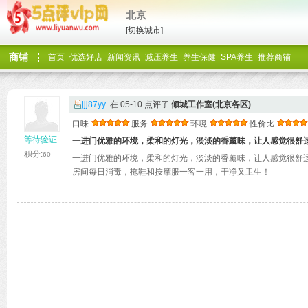
北京
[切换城市]
商铺
首页
优选好店
新闻资讯
减压养生
养生保健
SPA养生
推荐商铺
jjj87yy
在 05-10 点评了
倾城工作室(北京各区)
口味
服务
环境
性价比
等待验证
一进门优雅的环境，柔和的灯光，淡淡的香薰味，让人感觉很舒
积分:
60
一进门优雅的环境，柔和的灯光，淡淡的香薰味，让人感觉很舒
房间每日消毒，拖鞋和按摩服一客一用，干净又卫生！