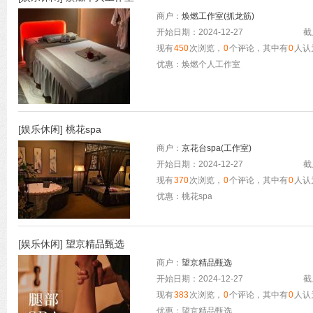
商户：
焕燃工作室(抓龙筋)
开始日期：2024-12-27
截
现有
450
次浏览，
0
个评论，其中有
0
人认
优惠：焕燃个人工作室
[
娱乐休闲
]
桃花spa
商户：
京花台spa(工作室)
开始日期：2024-12-27
截
现有
370
次浏览，
0
个评论，其中有
0
人认
优惠：桃花spa
[
娱乐休闲
]
望京精品甄选
商户：
望京精品甄选
开始日期：2024-12-27
截
现有
383
次浏览，
0
个评论，其中有
0
人认
优惠：望京精品甄选