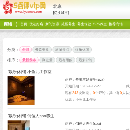
北京
[切换城市]
商铺
首页
优选好店
新闻资讯
减压养生
养生保健
SPA养生
推荐商铺
分类：
全部
餐饮美食
旅游景点
娱乐休闲
排序：
最新发布
浏览量
最有用的
最多评论
[
娱乐休闲
]
小鱼儿工作室
商户：
奇境主题养生(spa)
开始日期：2024-12-27
截
现有
243
次浏览，
0
个评论，其中有
0
人认
优惠：小鱼儿工作室
[
娱乐休闲
]
俏佳人spa养生
商户：
俏佳人养生(spa)