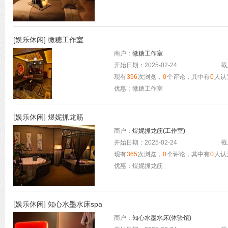
[
娱乐休闲
]
微糖工作室
商户：
微糖工作室
开始日期：2025-02-24
截
现有
396
次浏览，
0
个评论，其中有
0
人认
优惠：微糖工作室
[
娱乐休闲
]
煜妮抓龙筋
商户：
煜妮抓龙筋(工作室)
开始日期：2025-02-24
截
现有
365
次浏览，
0
个评论，其中有
0
人认
优惠：煜妮抓龙筋
[
娱乐休闲
]
知心水墨水床spa
商户：
知心水墨水床(体验馆)