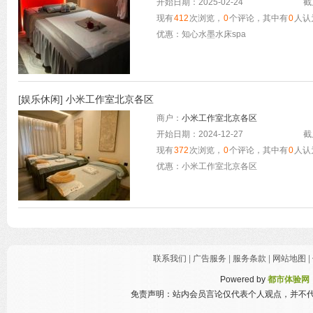
开始日期：2025-02-24
截
现有
412
次浏览，
0
个评论，其中有
0
人认
优惠：知心水墨水床spa
[
娱乐休闲
]
小米工作室北京各区
商户：
小米工作室北京各区
开始日期：2024-12-27
截
现有
372
次浏览，
0
个评论，其中有
0
人认
优惠：小米工作室北京各区
联系我们
|
广告服务
|
服务条款
|
网站地图
|
Powered by
都市体验网
免责声明：站内会员言论仅代表个人观点，并不代表