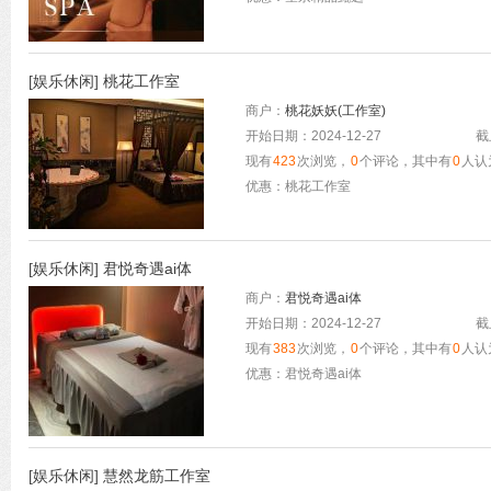
[
娱乐休闲
]
桃花工作室
商户：
桃花妖妖(工作室)
开始日期：2024-12-27
截
现有
423
次浏览，
0
个评论，其中有
0
人认
优惠：桃花工作室
[
娱乐休闲
]
君悦奇遇ai体
商户：
君悦奇遇ai体
开始日期：2024-12-27
截
现有
383
次浏览，
0
个评论，其中有
0
人认
优惠：君悦奇遇ai体
[
娱乐休闲
]
慧然龙筋工作室