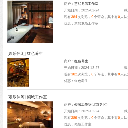
商户：
慧然龙筋工作室
开始日期：2025-02-24
截
现有
384
次浏览，
0
个评论，其中有
0
人认
优惠：慧然龙筋工作室
[
娱乐休闲
]
红色养生
商户：
红色养生
开始日期：2024-12-27
截
现有
382
次浏览，
0
个评论，其中有
0
人认
优惠：红色养生
[
娱乐休闲
]
倾城工作室
商户：
倾城工作室(北京各区)
开始日期：2025-02-24
截
现有
389
次浏览，
0
个评论，其中有
0
人认
优惠：倾城工作室